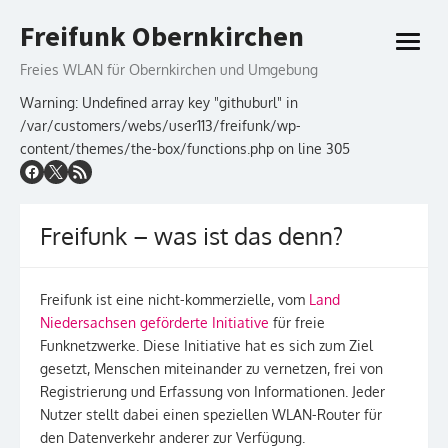
Skip
Freifunk Obernkirchen
to
open
content
menu
Freies WLAN für Obernkirchen und Umgebung
Warning: Undefined array key "githuburl" in
/var/customers/webs/user113/freifunk/wp-
content/themes/the-box/functions.php on line 305
Freifunk – was ist das denn?
Freifunk ist eine nicht-kommerzielle, vom
Land
Niedersachsen geförderte Initiative
für freie
Funknetzwerke. Diese Initiative hat es sich zum Ziel
gesetzt, Menschen miteinander zu vernetzen, frei von
Registrierung und Erfassung von Informationen. Jeder
Nutzer stellt dabei einen speziellen WLAN-Router für
den Datenverkehr anderer zur Verfügung.