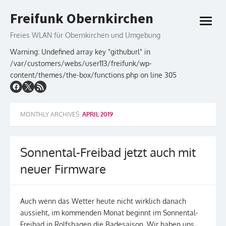
Skip
Freifunk Obernkirchen
to
open
content
menu
Freies WLAN für Obernkirchen und Umgebung
Warning: Undefined array key "githuburl" in
/var/customers/webs/user113/freifunk/wp-
content/themes/the-box/functions.php on line 305
MONTHLY ARCHIVES:
APRIL 2019
Sonnental-Freibad jetzt auch mit
neuer Firmware
Auch wenn das Wetter heute nicht wirklich danach
aussieht, im kommenden Monat beginnt im Sonnental-
Freibad in Rolfshagen die Badesaison. Wir haben uns