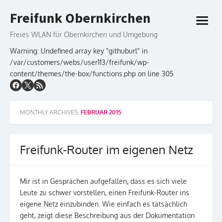
Skip
Freifunk Obernkirchen
to
open
content
menu
Freies WLAN für Obernkirchen und Umgebung
Warning: Undefined array key "githuburl" in
/var/customers/webs/user113/freifunk/wp-
content/themes/the-box/functions.php on line 305
MONTHLY ARCHIVES:
FEBRUAR 2015
Freifunk-Router im eigenen Netz
Mir ist in Gesprächen aufgefallen, dass es sich viele
Leute zu schwer vorstellen, einen Freifunk-Router ins
eigene Netz einzubinden. Wie einfach es tätsächlich
geht, zeigt diese Beschreibung aus der Dokumentation