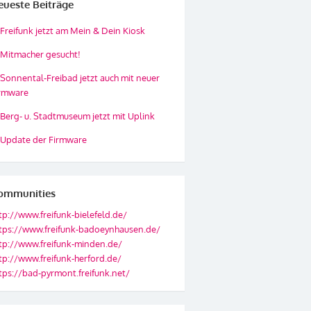
eueste Beiträge
Freifunk jetzt am Mein & Dein Kiosk
Mitmacher gesucht!
Sonnental-Freibad jetzt auch mit neuer
rmware
Berg- u. Stadtmuseum jetzt mit Uplink
Update der Firmware
ommunities
tp://www.freifunk-bielefeld.de/
tps://www.freifunk-badoeynhausen.de/
tp://www.freifunk-minden.de/
tp://www.freifunk-herford.de/
tps://bad-pyrmont.freifunk.net/