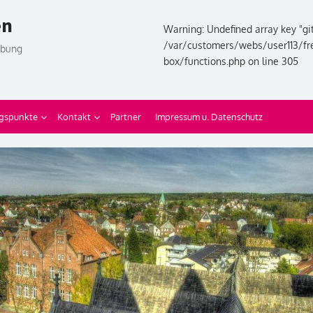
en
Warning: Undefined array key "git
/var/customers/webs/user113/fr
ebung
box/functions.php on line 305
gspunkte
Kontakt
Partner
Impressum u. Datenschutz