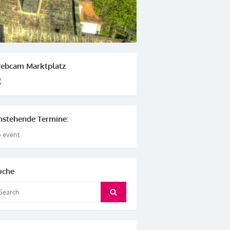
ebcam Marktplatz
nstehende Termine:
 event
uche
arch
Search
: