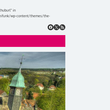
huburl" in
eifunk/wp-content/themes/the-