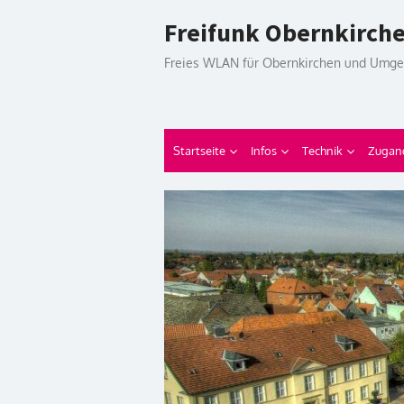
Skip
Freifunk Obernkirch
to
content
Freies WLAN für Obernkirchen und Umg
Startseite
Infos
Technik
Zugan