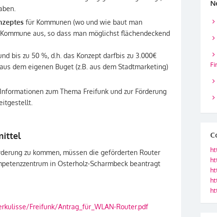
N
aben.
nzeptes
für Kommunen (wo und wie baut man
 Kommune aus, so dass man möglichst flächendeckend
und bis zu 50 %, d.h. das Konzept darfbis zu 3.000€
Fi
us dem eigenen Buget (z.B. aus dem Stadtmarketing)
t Informationen zum Thema Freifunk und zur Förderung
itgestellt.
ittel
C
ht
örderung zu kommen, müssen die geförderten Router
ht
mpetenzzentrum in Osterholz-Scharmbeck beantragt
ht
ht
ht
erkulisse/Freifunk/Antrag_für_WLAN-Router.pdf