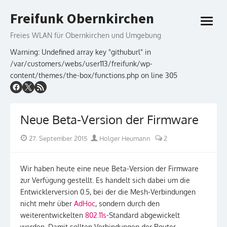
Skip
Freifunk Obernkirchen
to
open
content
menu
Freies WLAN für Obernkirchen und Umgebung
Warning: Undefined array key "githuburl" in
/var/customers/webs/user113/freifunk/wp-
content/themes/the-box/functions.php on line 305
Neue Beta-Version der Firmware
Posted
Author
27. September 2015
Holger Heumann
2
on
Wir haben heute eine neue Beta-Version der Firmware
zur Verfügung gestellt. Es handelt sich dabei um die
Entwicklerversion 0.5, bei der die Mesh-Verbindungen
nicht mehr über
AdHoc
, sondern durch den
weiterentwickelten
802.11s
-Standard abgewickelt
werden. Damit sollten Verbindungen der Router