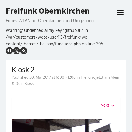
Skip
Freifunk Obernkirchen
to
open
content
menu
Freies WLAN für Obernkirchen und Umgebung
Warning: Undefined array key "githuburl" in
/var/customers/webs/user113/freifunk/wp-
content/themes/the-box/functions.php on line 305
Kiosk 2
Published
30. Mai 2019
at
1600 × 1200
in
Freifunk jetzt am Mein
& Dein Kiosk
Next →