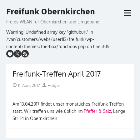
Skip
Freifunk Obernkirchen
to
open
content
menu
Freies WLAN für Obernkirchen und Umgebung
Warning: Undefined array key "githuburl" in
/var/customers/webs/user113/freifunk/wp-
content/themes/the-box/functions.php on line 305
Freifunk-Treffen April 2017
Posted
Author
11. April 2017
Holger
on
Am 13.04.2017 findet unser monatliches Freifunk-Treffen
statt. Wir treffen uns wie üblich im
Pfeffer & Salz
,
Lange
Str. 14
in Obernkirchen.