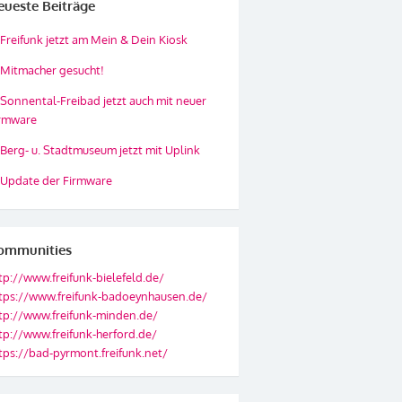
eueste Beiträge
Freifunk jetzt am Mein & Dein Kiosk
Mitmacher gesucht!
Sonnental-Freibad jetzt auch mit neuer
rmware
Berg- u. Stadtmuseum jetzt mit Uplink
Update der Firmware
ommunities
tp://www.freifunk-bielefeld.de/
tps://www.freifunk-badoeynhausen.de/
tp://www.freifunk-minden.de/
tp://www.freifunk-herford.de/
tps://bad-pyrmont.freifunk.net/