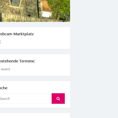
ebcam Marktplatz
nstehende Termine:
 event
uche
arch
Search
: