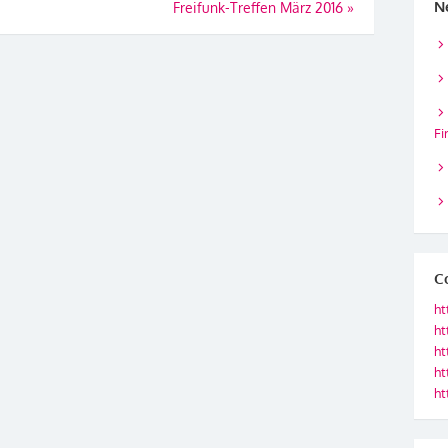
N
Freifunk-Treffen März 2016
»
Fi
C
ht
ht
ht
ht
ht