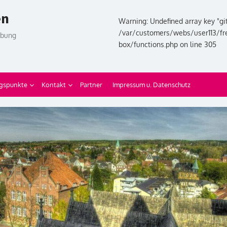
en
Warning: Undefined array key "git
/var/customers/webs/user113/fr
ebung
box/functions.php on line 305
gspunkte
Kontakt
Partner
Impressum u. Datenschutz