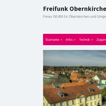
Skip
Freifunk Obernkirch
to
content
Freies WLAN für Obernkirchen und Umg
Startseite
Infos
Technik
Zugan