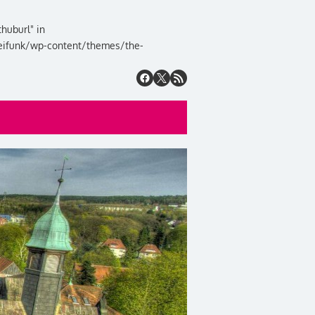
huburl" in
eifunk/wp-content/themes/the-