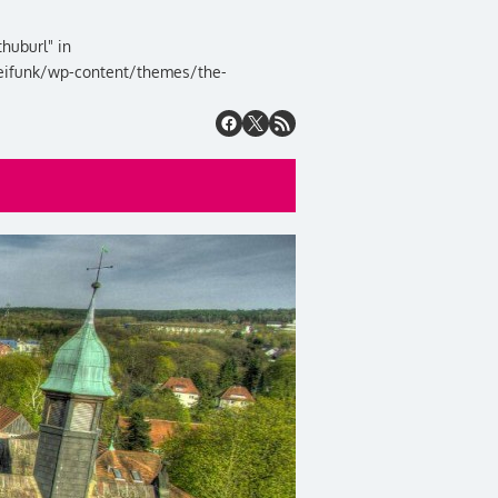
huburl" in
eifunk/wp-content/themes/the-