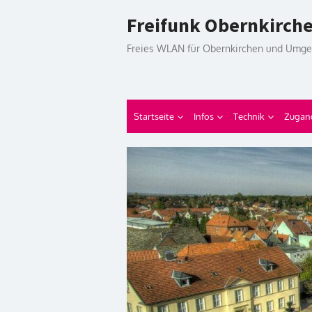
Skip
Freifunk Obernkirch
to
content
Freies WLAN für Obernkirchen und Umg
Startseite
Infos
Technik
Zugan