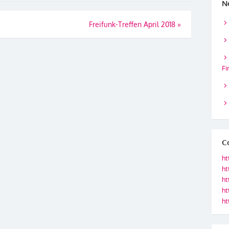
N
Freifunk-Treffen April 2018
»
Fi
C
ht
ht
ht
ht
ht