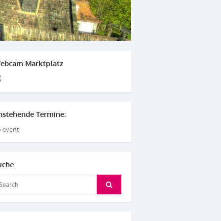
ebcam Marktplatz
nstehende Termine:
 event
uche
arch
Search
: