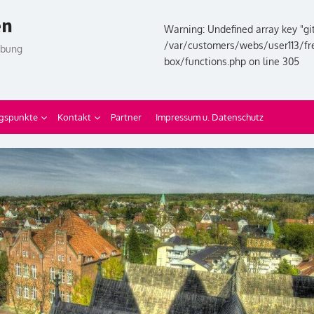
en
Warning: Undefined array key "git
/var/customers/webs/user113/fr
ebung
box/functions.php on line 305
gspunkte
Kontakt
Partner
Impressum u. Datenschutz