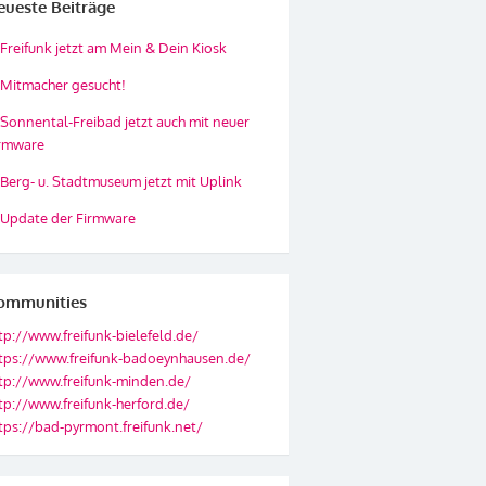
eueste Beiträge
Freifunk jetzt am Mein & Dein Kiosk
Mitmacher gesucht!
Sonnental-Freibad jetzt auch mit neuer
rmware
Berg- u. Stadtmuseum jetzt mit Uplink
Update der Firmware
ommunities
tp://www.freifunk-bielefeld.de/
tps://www.freifunk-badoeynhausen.de/
tp://www.freifunk-minden.de/
tp://www.freifunk-herford.de/
tps://bad-pyrmont.freifunk.net/