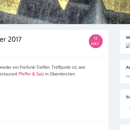
er 2017
W
12
OKT.
A
eder ein Freifunk-Treffen. Treffpunkt ist, wie
Restaurant
Pfeffer & Salz
in Obernkirchen.
no
S
Se
for