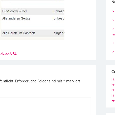
N
Fi
ckback URL
.
C
ht
entlicht.
Erforderliche Felder sind mit
*
markiert
ht
ht
ht
ht