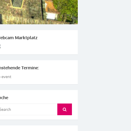
ebcam Marktplatz
nstehende Termine:
 event
uche
arch
Search
: