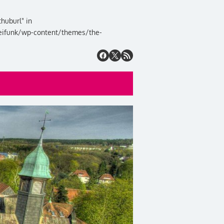
huburl" in
eifunk/wp-content/themes/the-