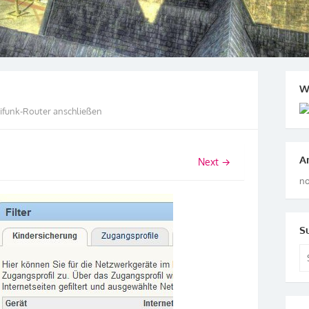
W
ifunk-Router anschließen
A
Next →
no
S
Se
for