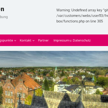
en
Warning: Undefined array key "git
/var/customers/webs/user113/fr
ebung
box/functions.php on line 305
gspunkte
Kontakt
Partner
Impressum u. Datenschutz