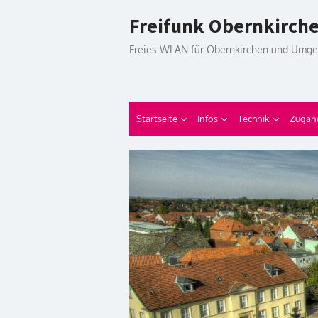
Skip
Freifunk Obernkirch
to
content
Freies WLAN für Obernkirchen und Umg
Startseite
Infos
Technik
Zugan