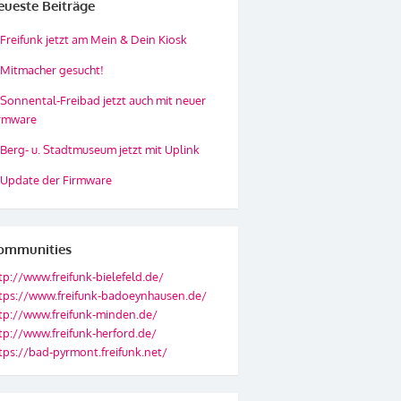
eueste Beiträge
Freifunk jetzt am Mein & Dein Kiosk
Mitmacher gesucht!
Sonnental-Freibad jetzt auch mit neuer
rmware
Berg- u. Stadtmuseum jetzt mit Uplink
Update der Firmware
ommunities
tp://www.freifunk-bielefeld.de/
tps://www.freifunk-badoeynhausen.de/
tp://www.freifunk-minden.de/
tp://www.freifunk-herford.de/
tps://bad-pyrmont.freifunk.net/