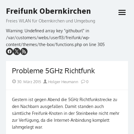
Skip
Freifunk Obernkirchen
to
open
content
menu
Freies WLAN für Obernkirchen und Umgebung
Warning: Undefined array key "githuburl" in
/var/customers/webs/user113/freifunk/wp-
content/themes/the-box/functions.php on line 305
Probleme 5GHz Richtfunk
Posted
Author
30. März 2015
Holger Heumann
0
on
Gestern ist gegen Abend die 5GHz Richtfunkstrecke zu
den Nachbarn ausgefallen. Damit standen auch
sämtliche Freifunk-Knoten in der Steinbeeke nicht mehr
zur Verfügung, da die Internet-Anbindung komplett
lahmgelegt war.