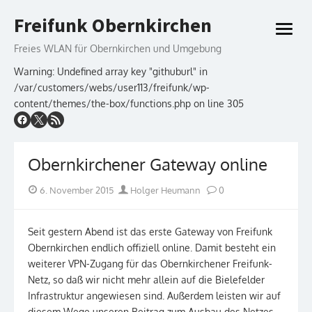
Skip
Freifunk Obernkirchen
to
open
content
menu
Freies WLAN für Obernkirchen und Umgebung
Warning: Undefined array key "githuburl" in
/var/customers/webs/user113/freifunk/wp-
content/themes/the-box/functions.php on line 305
Obernkirchener Gateway online
Posted
Author
6. November 2015
Holger Heumann
0
on
Seit gestern Abend ist das erste Gateway von Freifunk
Obernkirchen endlich offiziell online. Damit besteht ein
weiterer VPN-Zugang für das Obernkirchener Freifunk-
Netz, so daß wir nicht mehr allein auf die Bielefelder
Infrastruktur angewiesen sind. Außerdem leisten wir auf
diesem Wege unseren Beitrag zum Ausbau des Netzes