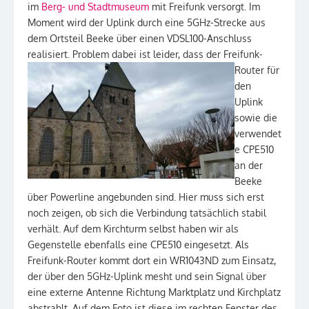
im
Berg- und Stadtmuseum
mit Freifunk versorgt. Im
Moment wird der Uplink durch eine 5GHz-Strecke aus
dem Ortsteil Beeke über einen VDSL100-Anschluss
realisiert. Problem dabei ist leider, dass der Freifu
nk-
Router für
den
Uplink
sowie die
verwendet
e CPE510
an der
Beeke
über Powerline angebunden sind. Hier muss sich erst
noch zeigen, ob sich die Verbindung tatsächlich stabil
verhält. Auf dem Kirchturm selbst haben wir als
Gegenstelle ebenfalls eine CPE510 eingesetzt. Als
Freifunk-Router kommt dort ein WR1043ND zum Einsatz,
der über den 5GHz-Uplink mesht und sein Signal über
eine externe Antenne Richtung Marktplatz und Kirchplatz
abstrahlt. Auf dem Foto ist diese im rechten Fenster des