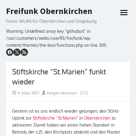
Skip
Freifunk Obernkirchen
to
open
content
menu
Freies WLAN für Obernkirchen und Umgebung
Warning: Undefined array key "githuburl" in
/var/customers/webs/user113/freifunk/wp-
content/themes/the-box/functions.php on line 305
Stiftskirche “St.Marien” funkt
wieder
Posted
Author
4. März 2017
Holger Heumann
0
on
Gestern ist es uns endlich wieder gelungen, den 5GHz-
Uplink zur
Stiftskirche “St.Marien”
in
Obernkirchen
zu
aktivieren. Damit haben wir einen hohen Standort in
Betrieb, der z.Zt. den Kirchplatz abdeckt und den Router